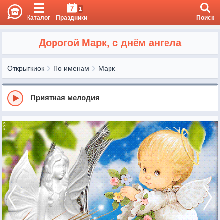
7
1
Каталог
Праздники
Поиск
Дорогой Марк, с днём ангела
Открыткиок
По именам
Марк
Приятная мелодия