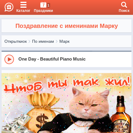
7
1
Каталог
Праздники
Поиск
Поздравление с именинами Марку
Открыткиок
По именам
Марк
One Day - Beautiful Piano Music