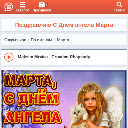
7
1
Каталог
Праздники
Поиск
Поздравляю С Днём ангела Марта
Открыткиок
По именам
Марта
Maksim Mrvica - Croatian Rhapsody