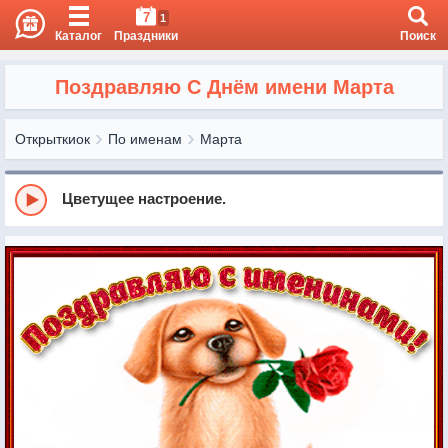
7
1
Каталог
Праздники
Поиск
Поздравляю С Днём имени Марта
Открыткиок
По именам
Марта
Цветущее настроение.