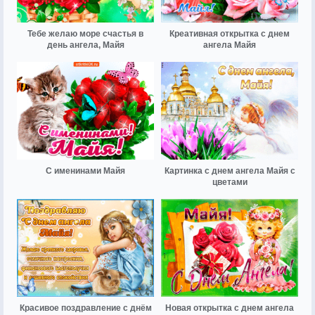
Тебе желаю море счастья в
Креативная открытка с днем
день ангела, Майя
ангела Майя
С именинами Майя
Картинка с днем ангела Майя с
цветами
Красивое поздравление с днём
Новая открытка с днем ангела