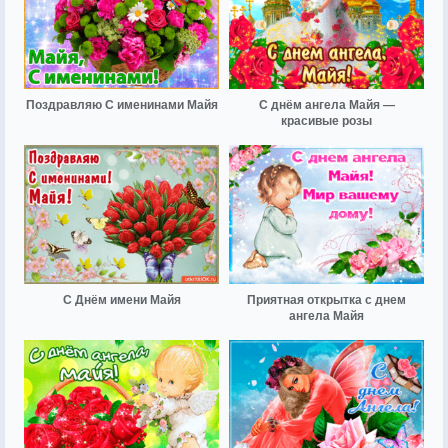
Поздравляю С именинами Майя
С днём ангела Майя —
красивые розы
С Днём имени Майя
Приятная открытка с днем
ангела Майя