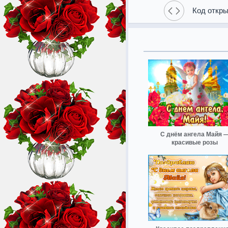
Код откры
С днём ангела Майя 
красивые розы