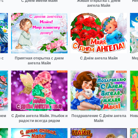
 с
С Днём имени Майя
Живая открытка с днем
Не
ангела Майя
 с
Приятная открытка с днем
С Днём ангела Майя
Ме
ангела Майя
днем
С Днём ангела Майя. Улыбок и
Поздравление С Днём ангела
Нов
радости всегда рядом
Майя