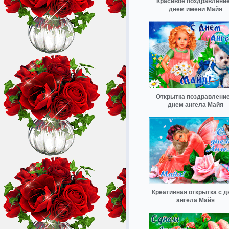
Красивое поздравление
днём имени Майя
Открытка поздравление
днем ангела Майя
Креативная открытка с 
ангела Майя