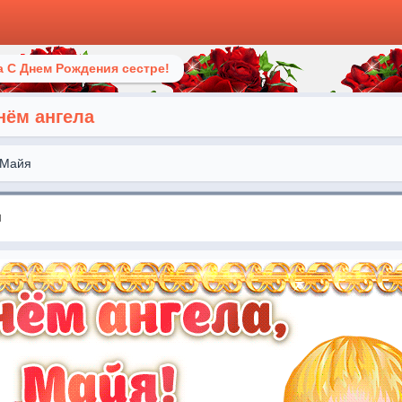
 С Днем Рождения сестре!
нём ангела
Майя
я