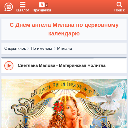
8
2
Каталог
Праздники
Поиск
С Днём ангела Милана по церковному
календарю
Открыткиок
По именам
Милана
Светлана Малова - Материнская молитва