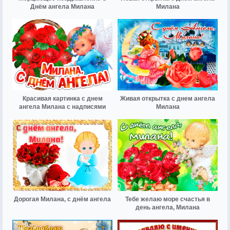
Днём ангела Милана
Милана
Красивая картинка с днем
Живая открытка с днем ангела
ангела Милана с надписями
Милана
Дорогая Милана, с днём ангела
Тебе желаю море счастья в
день ангела, Милана