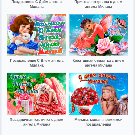
Поздравляю С Днём ангела
Приятная открытка с днем
Милана
ангела Милана
Поздравление С Днём ангела
Креативная открытка с днем
Милана
ангела Милана
Праздничная картинка с днем
Милана, милая, прими мои
ангела Милана
поздравления