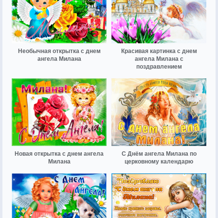
Необычная открытка с днем
Красивая картинка с днем
ангела Милана
ангела Милана с
поздравлением
Новая открытка с днем ангела
С Днём ангела Милана по
Милана
церковному календарю