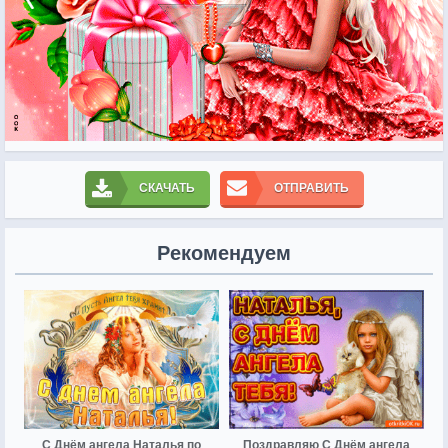
СКАЧАТЬ
ОТПРАВИТЬ
Рекомендуем
С Днём ангела Наталья по
Поздравляю С Днём ангела