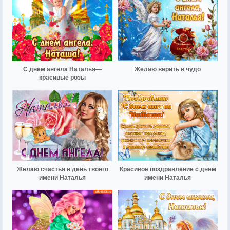
С днём ангела Наталья—
Желаю верить в чудо
красивые розы
Желаю счастья в день твоего
Красивое поздравление с днём
имени Наталья
имени Наталья