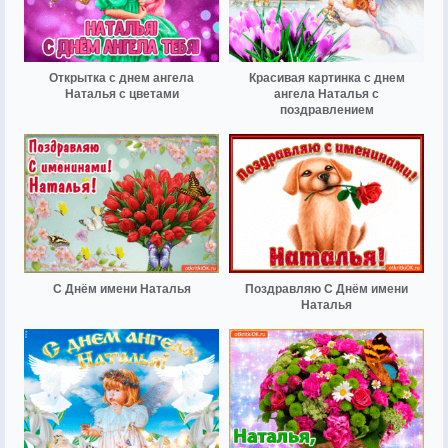
Открытка с днем ангела
Красивая картинка с днем
Наталья с цветами
ангела Наталья с
поздравлением
С Днём имени Наталья
Поздравляю С Днём имени
Наталья