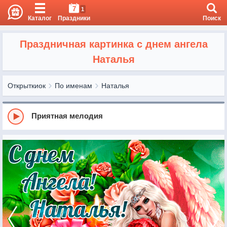
7
1
Каталог
Праздники
Поиск
Праздничная картинка с днем ангела
Наталья
Открыткиок
По именам
Наталья
Приятная мелодия