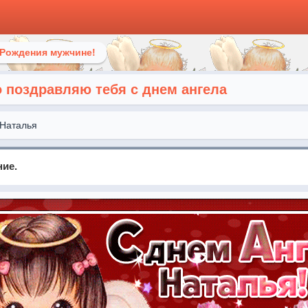
 Рождения мужчине!
о поздравляю тебя с днем ангела
Наталья
ние.