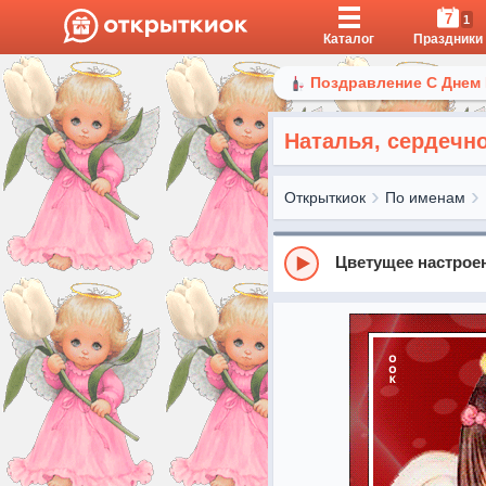
7
1
Каталог
Праздники
Поздравление С Днем
Наталья, сердечн
Открыткиок
По именам
Цветущее настрое