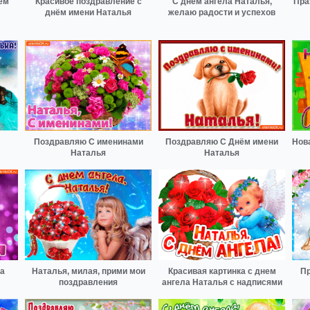
ем
Красивое поздравление с
С днем ангела Наталья,
Пра
днём имени Наталья
желаю радости и успехов
Поздравляю С именинами
Поздравляю С Днём имени
Нов
Наталья
Наталья
ла
Наталья, милая, прими мои
Красивая картинка с днем
Пр
поздравления
ангела Наталья с надписями