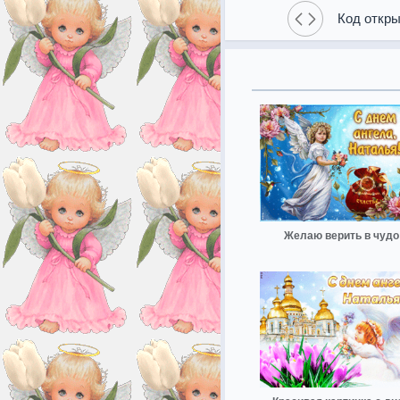
Код откры
Желаю верить в чудо