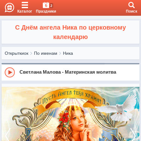
6
2
Каталог
Праздники
Поиск
С Днём ангела Ника по церковному
календарю
Открыткиок
По именам
Ника
Светлана Малова - Материнская молитва