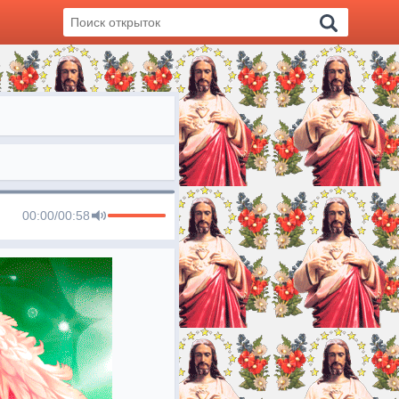
00:00
/
00:58