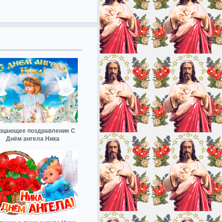
рцающее поздравление С
Днём ангела Ника