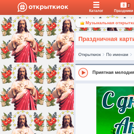
8
2
Каталог
Праздники
Музыкальная открытка
Праздничная карти
Открыткиок
По именам
Приятная мелоди