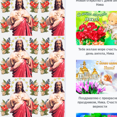
Новая открытка с днем ан
Ника
Тебе желаю море счасть
день ангела, Ника
Поздравляю с прекрас
праздником, Ника. Счаст
верности