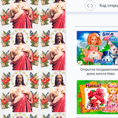
Код откры
Открытка поздравление
днем ангела Ника