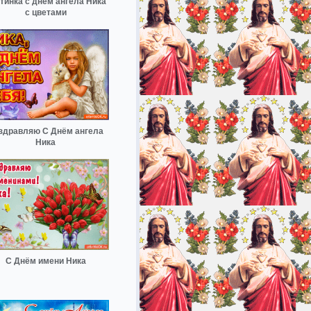
тинка с днем ангела Ника
с цветами
здравляю С Днём ангела
Ника
С Днём имени Ника