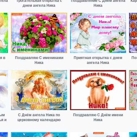
гела
Трогательная открытка с
Поздравление С Днём ангела
Кар
днем ангела Ника
Ника
я в
Поздравляю С именинами
Приятная открытка с днем
По
Ника
ангела Ника
ным
С Днём ангела Ника по
Поздравляю С Днём имени
ья и
церковному календарю
Ника