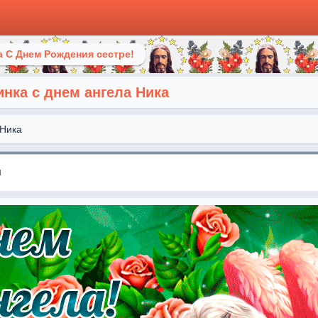
 С Днем Рождения сестре!
нка с днем ангела Ника
Ника
я