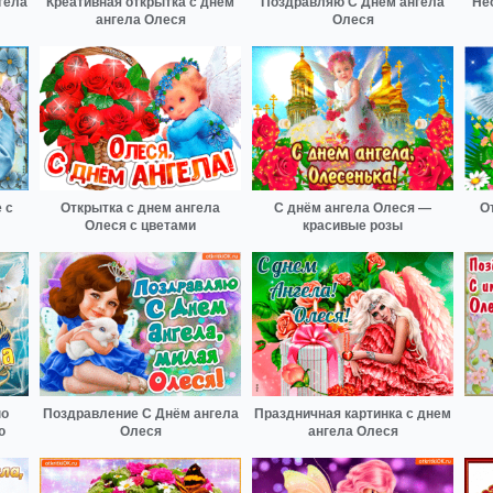
гела
Креативная открытка с днем
Поздравляю С Днём ангела
Не
ангела Олеся
Олеся
 с
Открытка с днем ангела
С днём ангела Олеся —
О
Олеся с цветами
красивые розы
по
Поздравление С Днём ангела
Праздничная картинка с днем
ю
Олеся
ангела Олеся