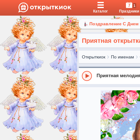
7
1
Каталог
Праздники
Поздравление С Днем
Приятная открытк
Открыткиок
По именам
Приятная мелоди