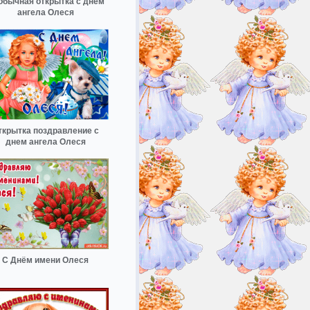
обычная открытка с днем
ангела Олеся
ткрытка поздравление с
днем ангела Олеся
С Днём имени Олеся