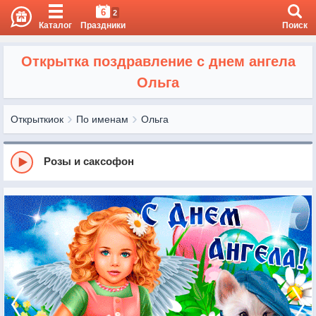
6
2
Каталог
Праздники
Поиск
Открытка поздравление с днем ангела
Ольга
Открыткиок
По именам
Ольга
Розы и саксофон