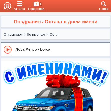
7
1
Каталог
Праздники
Поиск
Поздравить Остапа с днём имени
Открыткиок
По именам
Остап
Nova Menco - Lorca