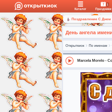
7
1
Каталог
Праздники
Поздравление С Днем
День ангела имен
Открыткиок
По именам
Marcela Morelo - Co