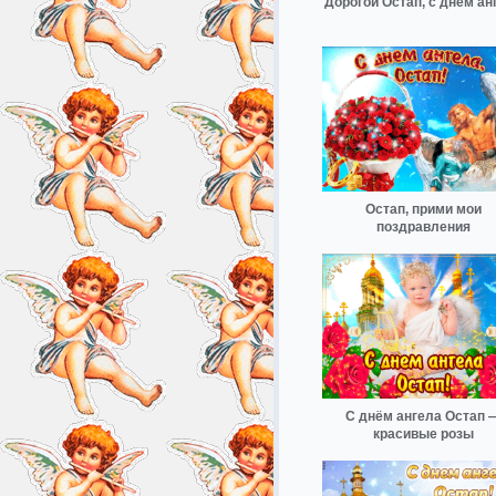
Дорогой Остап, с днём ан
Остап, прими мои
поздравления
С днём ангела Остап 
красивые розы