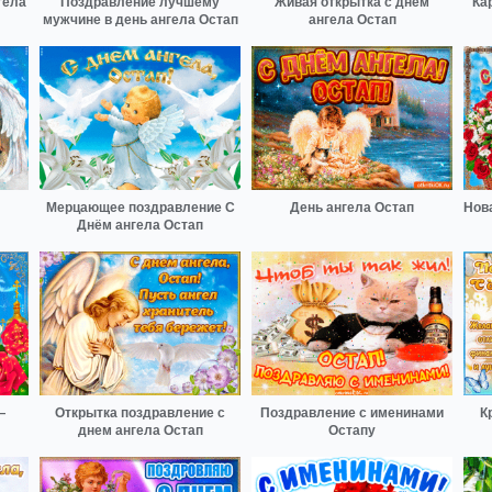
гела
Поздравление лучшему
Живая открытка с днем
Ка
мужчине в день ангела Остап
ангела Остап
Мерцающее поздравление С
День ангела Остап
Нов
Днём ангела Остап
—
Открытка поздравление с
Поздравление с именинами
К
днем ангела Остап
Остапу