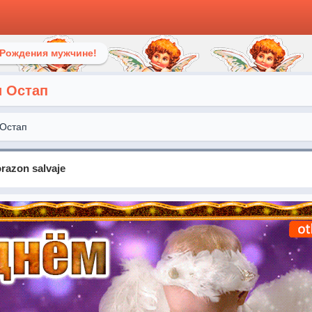
 Рождения мужчине!
и Остап
Остап
razon salvaje