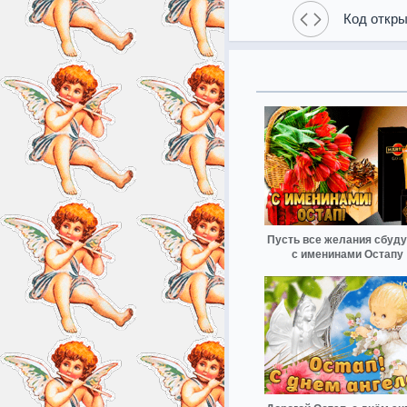
Код откры
Пусть все желания сбуду
с именинами Остапу