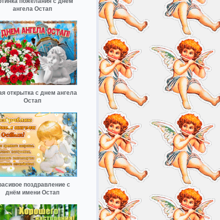
ртинка пожелания с днем
ангела Остап
ая открытка с днем ангела
Остап
расивое поздравление с
днём имени Остап