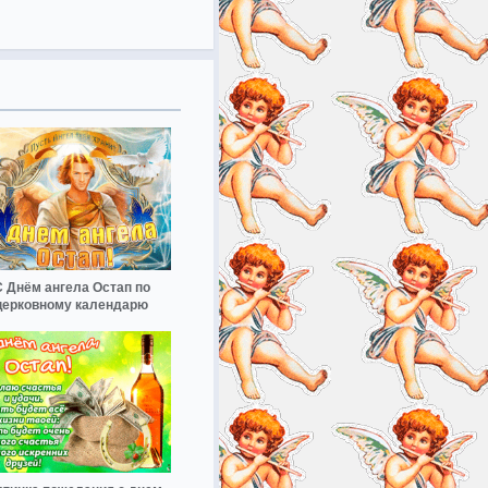
С Днём ангела Остап по
церковному календарю