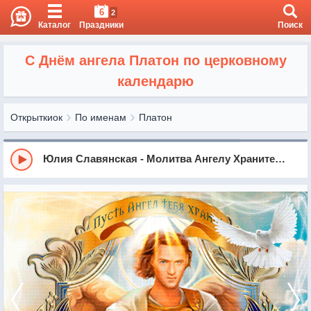
6
2
Каталог
Праздники
Поиск
С Днём ангела Платон по церковному
календарю
Открыткиок
По именам
Платон
Юлия Славянская - Молитва Ангелу Хранителю