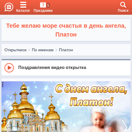
7
1
Каталог
Праздники
Поиск
Тебе желаю море счастья в день ангела,
Платон
Открыткиок
По именам
Платон
Поздравления видео открытка