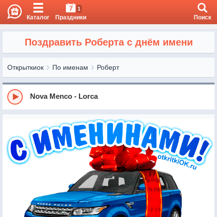
7
1
Каталог
Праздники
Поиск
Поздравить Роберта с днём имени
Открыткиок
По именам
Роберт
Nova Menco - Lorca