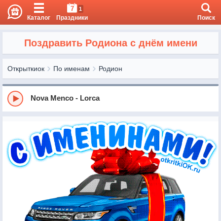
7
1
Каталог
Праздники
Поиск
Поздравить Родиона с днём имени
Открыткиок
По именам
Родион
Nova Menco - Lorca