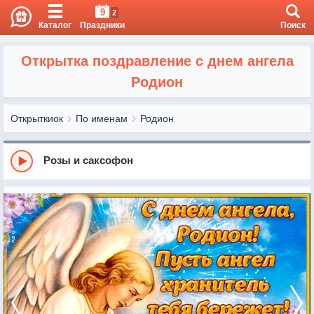
9
2
Каталог
Праздники
Поиск
Открытка поздравление с днем ангела
Родион
Открыткиок
По именам
Родион
Розы и саксофон