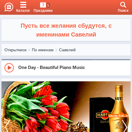
7
1
Каталог
Праздники
Поиск
Пусть все желания сбудутся, с
именинами Савелий
Открыткиок
По именам
Савелий
One Day - Beautiful Piano Music