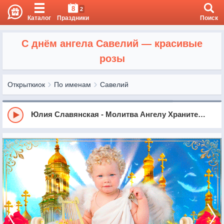
8
2
Каталог
Праздники
Поиск
С днём ангела Савелий — красивые
розы
Открыткиок
По именам
Савелий
Юлия Славянская - Молитва Ангелу Хранителю