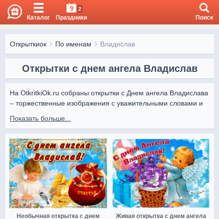
9
2
Каталог
Праздники
Поиск
Открыткиок
По именам
Владислав
Открытки с днем ангела Владислав
На OtkritkiOk.ru собраны открытки с Днем ангела Владислава 
– торжественные изображения с уважительными словами и 
праздничным оформлением.

Показать больше...
Поздравить Владислава можно легко онлайн. На OtkritkiOk.ru 
вы найдете лучшие открытки для поздравлений в его 
именины.
Необычная открытка с днем
Живая открытка с днем ангела