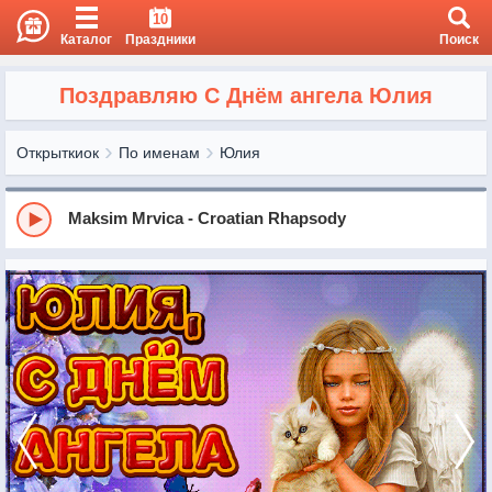
10
Каталог
Праздники
Поиск
Поздравляю С Днём ангела Юлия
Открыткиок
По именам
Юлия
Maksim Mrvica - Croatian Rhapsody