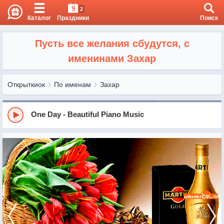
9
2
Каталог
Праздники
Поиск
Пусть все желания сбудутся, с
именинами Захар
Открыткиок
По именам
Захар
One Day - Beautiful Piano Music