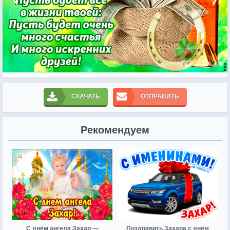
СКАЧАТЬ
ОТПРАВИТЬ
Рекомендуем
С днём ангела Захар —
Поздравить Захара с днём