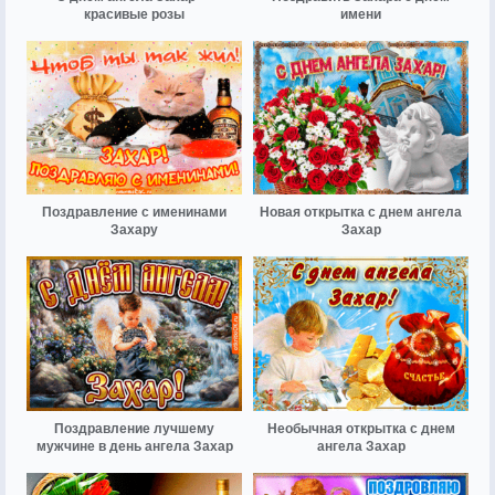
красивые розы
имени
Поздравление с именинами
Новая открытка с днем ангела
Захару
Захар
Поздравление лучшему
Необычная открытка с днем
мужчине в день ангела Захар
ангела Захар