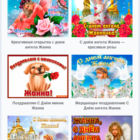
Креативная открытка с днем
С днём ангела Жанна —
ангела Жанна
красивые розы
Поздравляю С Днём имени
Мерцающее поздравление С
Жанна
Днём ангела Жанна