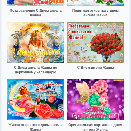
Поздравление С Днём ангела
Приятная открытка с днем
Жанна
ангела Жанна
С Днём ангела Жанна по
С Днём имени Жанна
церковному календарю
Живая открытка с днем ангела
Оригинальная картинка с днем
Жанна
ангела Жанна