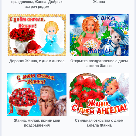
праздником, Жанна. Добрых
Жанна
встреч рядом
Дорогая Жанна, с днём ангела
Открытка поздравление с днем
ангела Жанна
Жанна, милая, прими мои
Стильная открытка с днем
поздравления
ангела Жанна