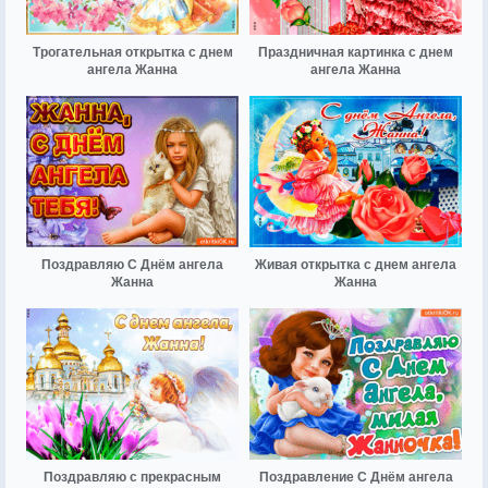
Трогательная открытка с днем
Праздничная картинка с днем
ангела Жанна
ангела Жанна
Поздравляю С Днём ангела
Живая открытка с днем ангела
Жанна
Жанна
Поздравляю с прекрасным
Поздравление С Днём ангела