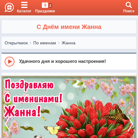
9
2
Каталог
Праздники
Поиск
С Днём имени Жанна
Открыткиок
По именам
Жанна
Удачного дня и хорошего настроения!