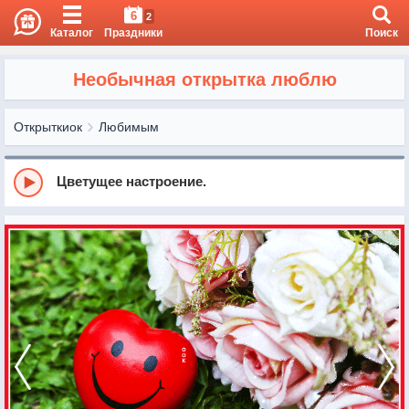
6
2
Каталог
Праздники
Поиск
Необычная открытка люблю
Открыткиок
Любимым
Цветущее настроение.