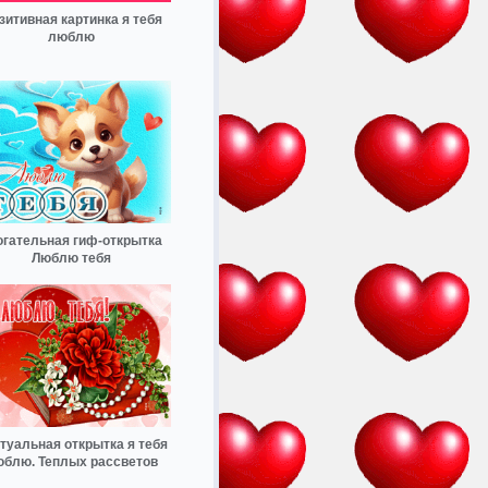
зитивная картинка я тебя
люблю
огательная гиф-открытка
Люблю тебя
туальная открытка я тебя
блю. Теплых рассветов