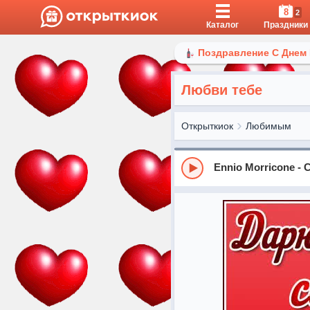
8
2
Каталог
Праздники
Поздравление С Днем
Любви тебе
Открыткиок
Любимым
Ennio Morricone - 