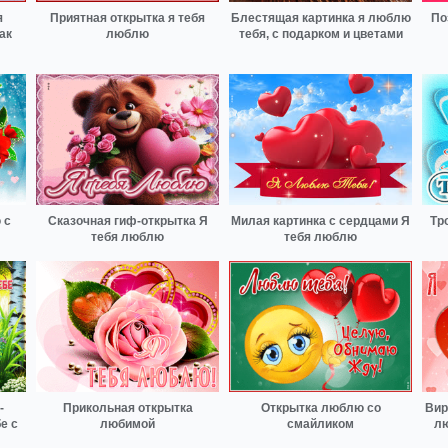
я
Приятная открытка я тебя
Блестящая картинка я люблю
По
ак
люблю
тебя, с подарком и цветами
 с
Сказочная гиф-открытка Я
Милая картинка с сердцами Я
Тр
тебя люблю
тебя люблю
-
Прикольная открытка
Открытка люблю со
Вир
е с
любимой
смайликом
лю