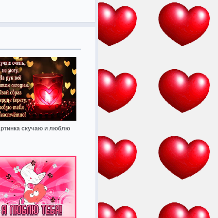
артинка скучаю и люблю