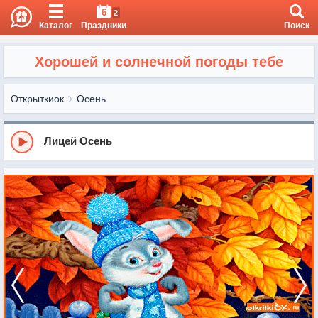
6
2
Каталог
Праздники
Поиск
Хорошей и солнечной погоды тебе
Открыткиок
Осень
Лицей Осень