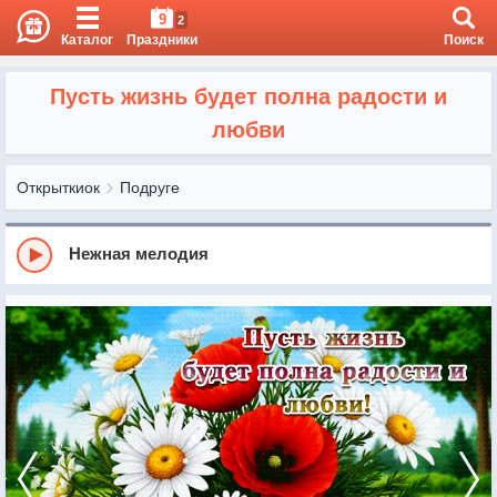
9
2
Каталог
Праздники
Поиск
Пусть жизнь будет полна радости и
любви
Открыткиок
Подруге
Нежная мелодия