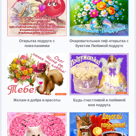
Открытка подруге с
Очаровательная гиф-открытка с
пожеланиями
букетом Любимой подруге
Желаю я добра и красоты
Будь счастливой и любимой
моя подруга