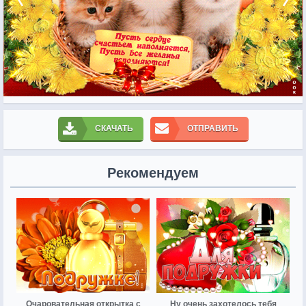
СКАЧАТЬ
ОТПРАВИТЬ
Рекомендуем
Очаровательная открытка с
Ну очень захотелось тебя