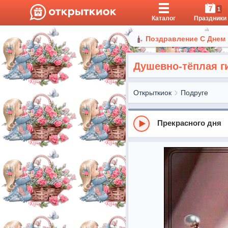
7
1
Каталог
Праздники
Поздравление С Днем
Душевно-тёплая г
Открыткиок
Подруге
Прекрасного дня