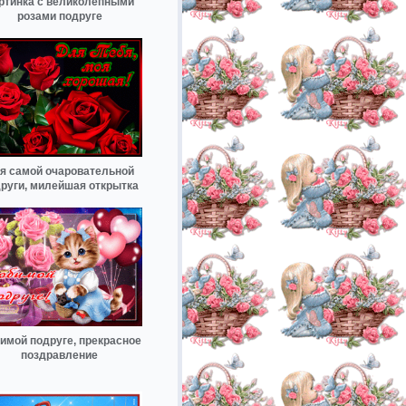
ртинка с великолепными
розами подруге
я самой очаровательной
руги, милейшая открытка
имой подруге, прекрасное
поздравление