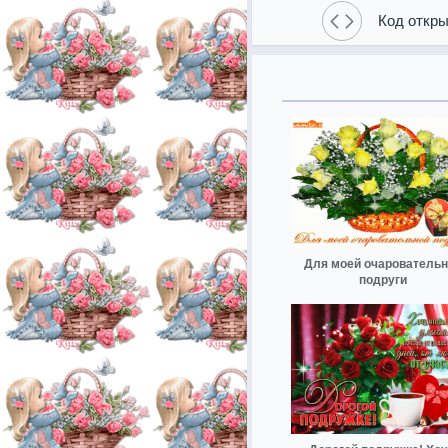
Код откры
Для моей очаровательн
подруги