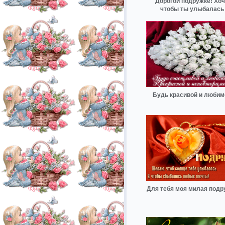
Дорогой подружке! Хоч
чтобы ты улыбалась
Будь красивой и любим
Для тебя моя милая подр