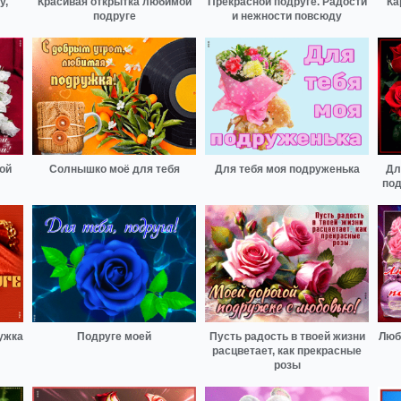
у,
Красивая открытка любимой
Прекрасной подруге. Радости
Ка
подруге
и нежности повсюду
ой
Солнышко моё для тебя
Для тебя моя подруженька
Дл
под
ужка
Подруге моей
Пусть радость в твоей жизни
Люб
расцветает, как прекрасные
розы