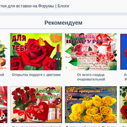
тки для вставки на Форумы | Блоги
Рекомендуем
ой
Открытка подруге с цветами
От всего сердца
А
очаровательной
М