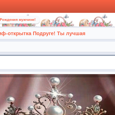
 Рождения мужчине!
иф-открытка Подруге! Ты лучшая