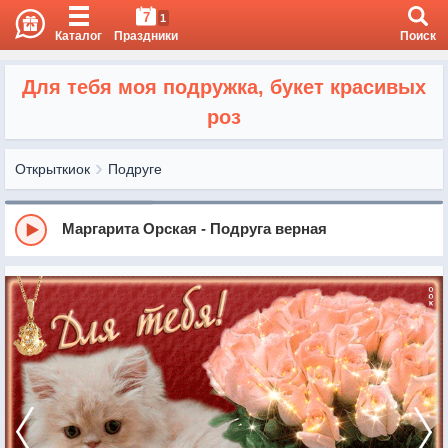
7
1
Каталог
Праздники
Поиск
Для тебя моя подружка, букет красивых
роз
Открыткиок
Подруге
Маргарита Орская - Подруга верная