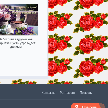
Заботливая дружеская
крытка Пусть утро будет
добрым
Контакты
Регламент
Помощь
Помощь