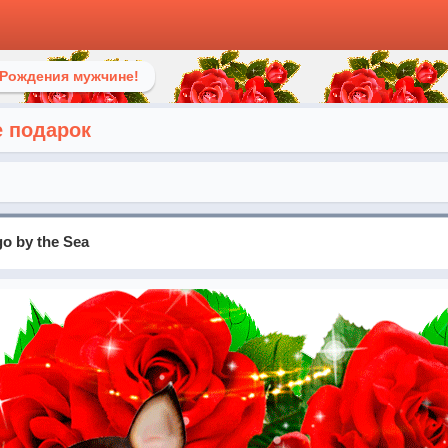
 Рождения мужчине!
 подарок
go by the Sea