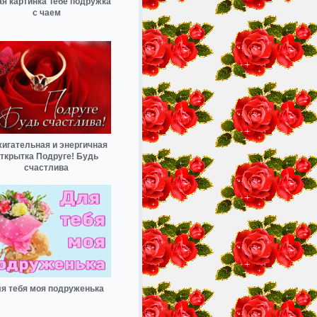
ая картинка Тебе подружка
с чаем
игательная и энергичная
ткрытка Подруге! Будь
счастлива
я тебя моя подруженька