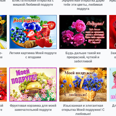
сный
Блистательная открытка с
Эффектная открытка Дарю
Ярк
мишкой Любимой подруге
тебе эти цветы, любимая
подруга
ф-
Летняя картинка Моей подруге
Будь дальше такой же
Заж
ке
с ягодами
прекрасной, чуткой и
о
заботливой
ой
Фруктовая корзинка для моей
Изысканная и элегантная
Дл
ге
замечательной подруги
открытка Моей подружке! С
любовью!