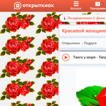
7
1
Каталог
Праздники
Поздравление С Днем
Красивой женщине
Открыткиок
Подруге
Танго у моря - Tan