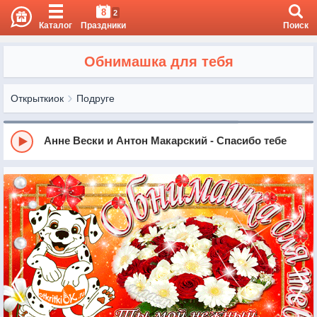
8
2
Каталог
Праздники
Поиск
Обнимашка для тебя
Открыткиок
Подруге
Анне Вески и Антон Макарский - Спасибо тебе