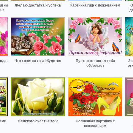
изни
Желаю достатка и успеха
Картинка гиф с пожеланием
О
тья
д
ода.
Что хочется то и сбудется
Пусть этот ангел тебя
За
оберегает
от
ями
Женского счастья тебе
Солнечная картинка с
пожеланием