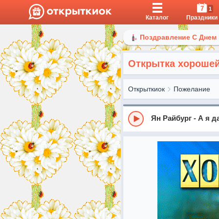
7
1
Каталог
Праздники
Поздравление С Днем
Открытка хорошей
Открыткиок
Пожелание
Ян Райбург - А я 