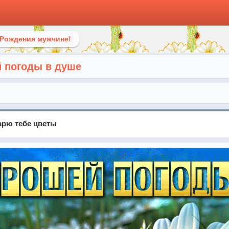
 Рождения мужчине!
 погоды в душе
дарю тебе цветы