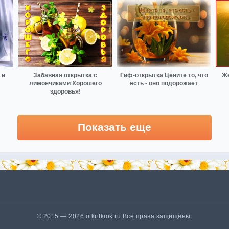
 и
Забавная открытка с
Гиф-открытка Цените то, что
Же
лимончиками Хорошего
есть - оно подорожает
здоровья!
Показать еще
© 2015 — 2026 otkritkiok.ru Все права защищены.