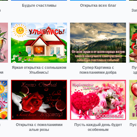
Будьте счастливы
Открытка всех благ
в
За
Яркая открытка с солнышком
Супер Картинка с
Пу
ия
Улыбнись!
пожеланиями добра
зд
и
Открытка с пожеланиями
Пусть каждый день будет
Пус
алые розы
особенным