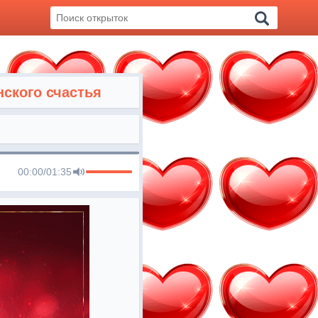
ского счастья
00:00
/
01:35