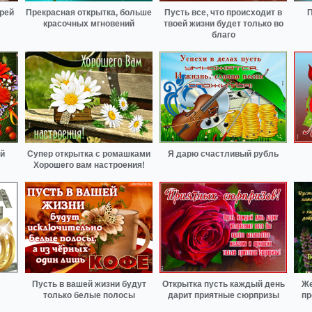
орей
Прекрасная открытка, больше
Пусть все, что происходит в
П
красочных мгновений
твоей жизни будет только во
благо
й
Супер открытка с ромашками
Я дарю счастливый рубль
Хорошего вам настроения!
Пусть в вашей жизни будут
Открытка пусть каждый день
Же
только белые полосы
дарит приятные сюрпризы
пр