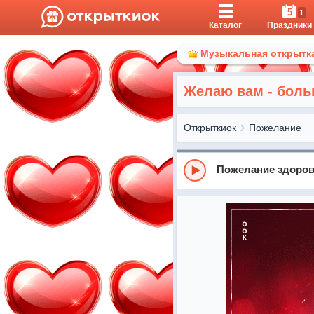
5
1
Каталог
Праздники
Музыкальная открытка
Желаю вам - боль
Открыткиок
Пожелание
Пожелание здоров