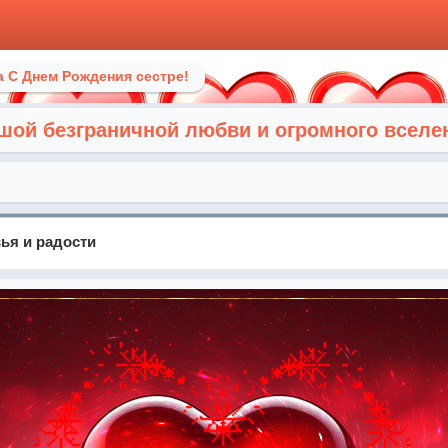
 С Днем Рождения сестре!
шой безграничной любви и огромного вселен
ья и радости