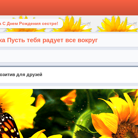
 С Днем Рождения сестре!
 Пусть тебя радует все вокруг
зитив для друзей