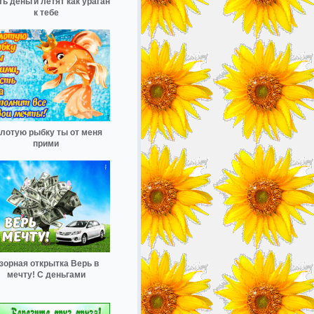
ь деньги летят как ураган
к тебе
лотую рыбку ты от меня
прими
зорная открытка Верь в
мечту! С деньгами