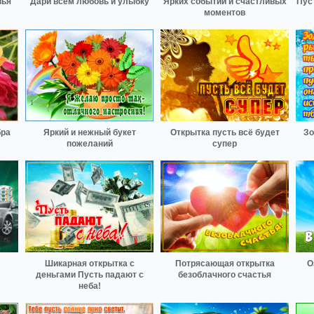
вья
Дари всем любовь и улыбку
Ярких событий и счастливых
Пуст
моментов
бра
Яркий и нежный букет
Открытка пусть всё будет
Зо
пожеланий
супер
Шикарная открытка с
Потрясающая открытка
О
деньгами Пусть падают с
безоблачного счастья
неба!