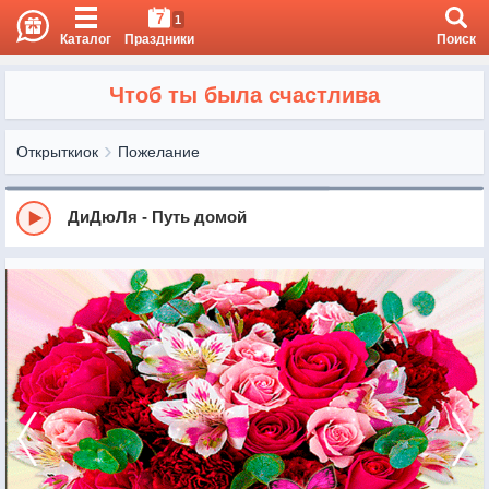
7
1
Каталог
Праздники
Поиск
Чтоб ты была счастлива
Открыткиок
Пожелание
ДиДюЛя - Путь домой