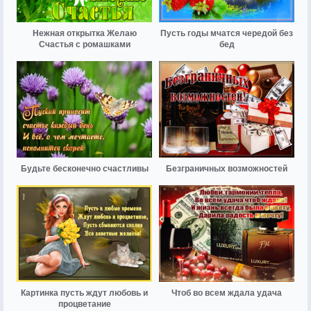
Нежная открытка Желаю
Пусть годы мчатся чередой без
Счастья с ромашками
бед
Будьте бесконечно счастливы
Безграничных возможностей
Картинка пусть ждут любовь и
Чтоб во всем ждала удача
процветание