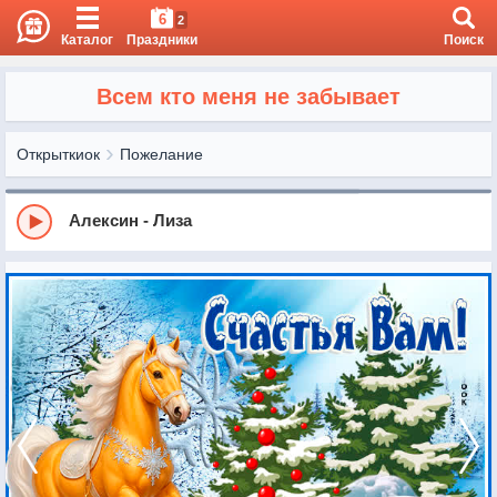
6
2
Каталог
Праздники
Поиск
Всем кто меня не забывает
Открыткиок
Пожелание
Алексин - Лиза