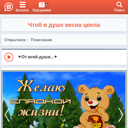
7
1
Каталог
Праздники
Поиск
Чтоб в душе весна цвела
Открыткиок
Пожелание
✦От всей души...✦