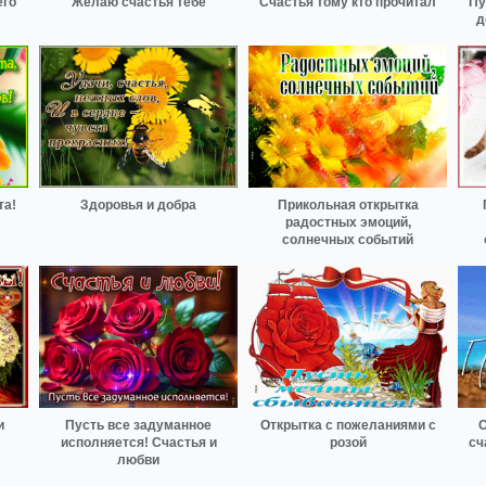
его
Желаю счастья тебе
Счастья тому кто прочитал
Пу
д
та!
Здоровья и добра
Прикольная открытка
!
радостных эмоций,
солнечных событий
и
Пусть все задуманное
Открытка с пожеланиями с
О
исполняется! Счастья и
розой
сч
любви