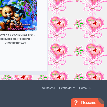
етлая и солнечная гиф-
открытка Настроения в
любую погоду
Контакты
Регламент
Помощь
Помощь