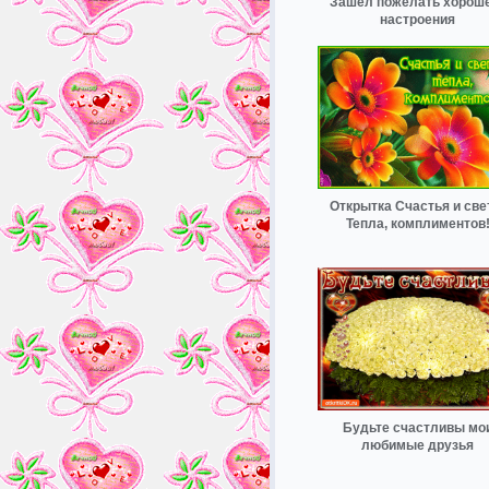
Зашел пожелать хорош
настроения
Открытка Счастья и све
Тепла, комплиментов
Будьте счастливы мо
любимые друзья