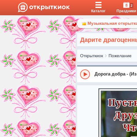
8
2
Каталог
Праздники
Музыкальная открытка
Дарите драгоценн
Открыткиок
Пожелание
Дорога добра - (И