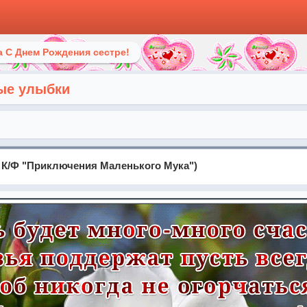
 С Днем Рождения сестре!
ые улыбки
з К/Ф "Приключения Маленького Мука")