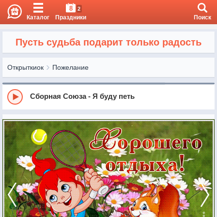
8
2
Каталог
Праздники
Поиск
Пусть судьба подарит только радость
Открыткиок
Пожелание
Сборная Союза - Я буду петь