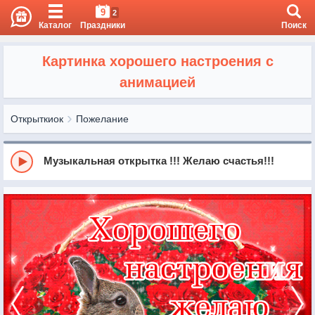
9
2
Каталог
Праздники
Поиск
Картинка хорошего настроения с
анимацией
Открыткиок
Пожелание
Музыкальная открытка !!! Желаю счастья!!!