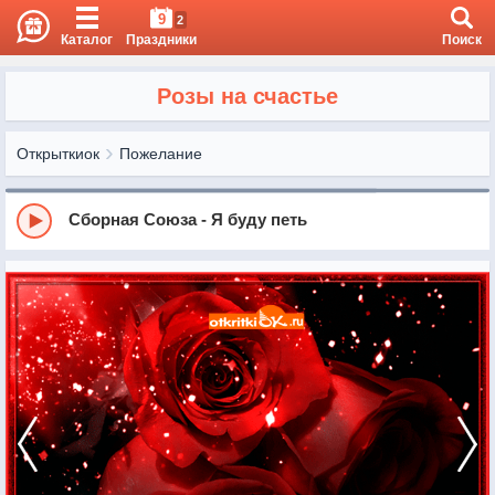
9
2
Каталог
Праздники
Поиск
Розы на счастье
Открыткиок
Пожелание
Сборная Союза - Я буду петь