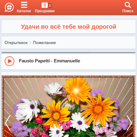
8
2
Каталог
Праздники
Поиск
Удачи во всё тебе мой дорогой
Открыткиок
Пожелание
Fausto Papetti - Emmanuelle